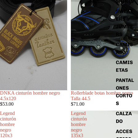
SHIRTS
SWEAT
ERS &
JUMPE
RS
CAMIS
AS
CAMIS
ETAS
PANTAL
ONES
DNKA cinturón hombre negro
Rollerblade botas hombre negro
CORTO
4.5x120
Talla 44.5
S
$53.00
$71.00
Legend
Legend
CALZA
cinturón
cinturón
DO
hombre
hombre
negro
negro
ACCES
120x3
135x3