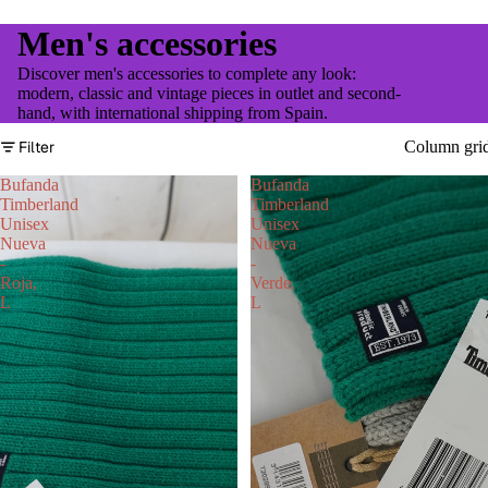
Men's accessories
Discover men's accessories to complete any look:
modern, classic and vintage pieces in outlet and second-
hand, with international shipping from Spain.
Filter
Column gri
Bufanda
Bufanda
Timberland
Timberland
Unisex
Unisex
Nueva
Nueva
-
-
Roja,
Verde,
L
L