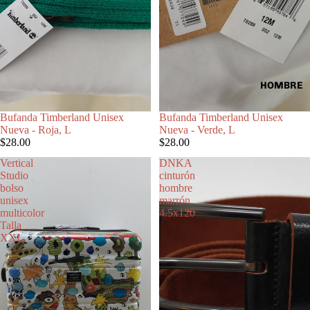
HOMBRE
Bufanda Timberland Unisex
Bufanda Timberland Unisex
Nueva - Roja, L
Nueva - Verde, L
$28.00
$28.00
Vertical
DNKA
Studio
cinturón
bolso
hombre
unisex
marrón
multicolor
4.5x120
Talla
XXL