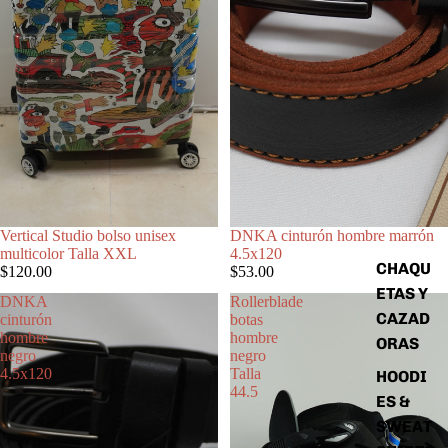
Vertical Studio bolso unisex
DNKA cinturón hombre marrón
multicolor Talla XXL
4.5x120
CHAQU
$120.00
$53.00
ETAS Y
DNKA
Rollerblade
CAZAD
cinturón
botas
hombre
hombre
ORAS
negro
negro
4.5x120
Talla
HOODI
44.5
ES &
SWEAT