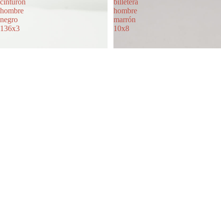
cinturón
billetera
hombre
hombre
negro
marrón
136x3
10x8
Legend cinturón hombre negro
Barez billetera hombre marrón