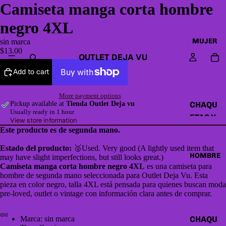
Camiseta manga corta hombre
negro 4XL
MUJER
sin marca
$13.00
OUTLET DEJA VU
Add to cart
More payment options
CHAQU
Pickup available at
Tienda Outlet Deja vu
Usually ready in 1 hour
ETAS Y
View store information
CAZAD
Este producto es de segunda mano.
ORAS
Estado del producto:
🥈Used. Very good (A lightly used item that
HOMBRE
may have slight imperfections, but still looks great.)
HOODI
Camiseta manga corta hombre negro 4XL
es una camiseta para
ES &
hombre de segunda mano seleccionada para Outlet Deja Vu. Esta
SWEAT
pieza en color negro, talla 4XL está pensada para quienes buscan moda
pre-loved, outlet o vintage con información clara antes de comprar.
SHIRTS
SWEAT
Marca: sin marca
CHAQU