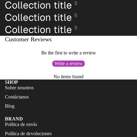
ONES
Collection title
5
FALDAS
CORTO
Collection title
5
S
TRAJES
DE
Collection title
CALZA
5
BAÑO
DO
Customer Reviews
CALZA
ACCES
DO
ORIOS
Be the first to write a review
ACCES
Write a review
ORIOS
No items found
SHOP
Sobre nosotros
Contáctanos
Blog
BRAND
Política de envío
Política de devoluciones