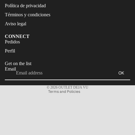
Política de privacidad
Términos y condiciones
Aviso legal
CONNECT
Refund policy
Pedidos
Privacy policy
Perfil
Terms of service
Get on the list
Shipping policy
Email
OK
Legal notice
Contact information
© 2026
OUTLET DEJA VU
Terms and Policies