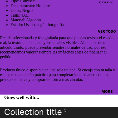
ERS,
Tipo: Camiseta
ETAS Y
Departamento: Hombre
JUMPE
CAZAD
Color: Negro
RS &
Talla: 4XL
ORAS
OTHER
Material: Algodón
Estado: Usado, según fotografías
HOODI
TOPS
ES &
VER TODO
BLUSA
Prenda seleccionada y fotografiada para que puedas revisar el estado
SWEAT
S
real, la textura, la etiqueta y los detalles visibles. Al tratarse de un
SHIRTS
artículo usado, puede presentar señales normales de uso; por eso
CAMIS
recomendamos valorar siempre las imágenes antes de finalizar el
SWEAT
pedido.
ETAS
ERS &
VESTID
JUMPE
Producto único disponible en una sola unidad. Si encaja con tu talla y
OS
RS
estilo, es una opción práctica para completar looks diarios con una
prenda de marca y comprar de forma más circular.
PANTAL
CAMIS
ONES
AS
MORE
PANTAL
Goes well with...
CAMIS
ONES
ETAS
Collection title
CORTO
5
PANTAL
S