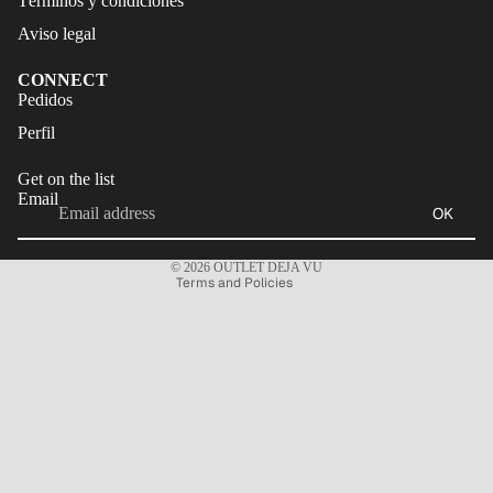
Términos y condiciones
Aviso legal
CONNECT
Refund policy
Pedidos
Privacy policy
Perfil
Terms of service
Get on the list
Shipping policy
Email
OK
Legal notice
Contact information
© 2026
OUTLET DEJA VU
Terms and Policies