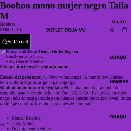
Boohoo mono mujer negro Talla
M
MUJER
Boohoo
OUTLET DEJA VU
$18.00
Add to cart
Pickup available at
Tienda Outlet Deja vu
Usually ready in 1 hour
CHAQU
View store information
ETAS Y
Este producto es de segunda mano.
CAZAD
Estado del producto:
🥇 New without tags (A brand-new, unused
ORAS
HOMBRE
item without tags or original packaging.)
Boohoo mono mujer negro talla M
es una mono para mujer de
HOODI
segunda mano seleccionada para Outlet Deja Vu. Esta pieza en color
ES &
negro, talla M está pensada para quienes buscan moda pre-loved, outlet
SWEAT
o vintage con información clara antes de comprar.
SHIRTS
CHAQU
Marca: Boohoo
SWEAT
Tipo: Mono
ETAS Y
ERS,
Departamento: Mujer