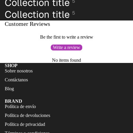
Collection title
5
FALDAS
S
Collection title
5
TRAJES
CALZA
DE
DO
Customer Reviews
BAÑO
ACCES
Be the first to write a review
CALZA
ORIOS
DO
Write a review
ACCES
No items found
ORIOS
SHOP
Sobre nosotros
Contáctanos
Blog
BRAND
Política de envío
Política de devoluciones
Política de privacidad