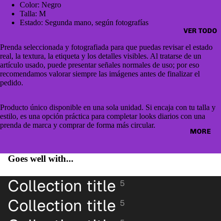
CAZAD
Color: Negro
JUMPE
ORAS
Talla: M
RS &
Estado: Segunda mano, según fotografías
HOODI
VER TODO
OTHER
ES &
TOPS
Prenda seleccionada y fotografiada para que puedas revisar el estado
SWEAT
real, la textura, la etiqueta y los detalles visibles. Al tratarse de un
BLUSA
artículo usado, puede presentar señales normales de uso; por eso
SHIRTS
S
recomendamos valorar siempre las imágenes antes de finalizar el
SWEAT
pedido.
CAMIS
ERS &
ETAS
JUMPE
Producto único disponible en una sola unidad. Si encaja con tu talla y
estilo, es una opción práctica para completar looks diarios con una
VESTID
RS
prenda de marca y comprar de forma más circular.
OS
MORE
CAMIS
PANTAL
AS
ONES
Goes well with...
CAMIS
PANTAL
ETAS
Collection title
5
ONES
PANTAL
CORTO
Collection title
5
ONES
S
CORTO