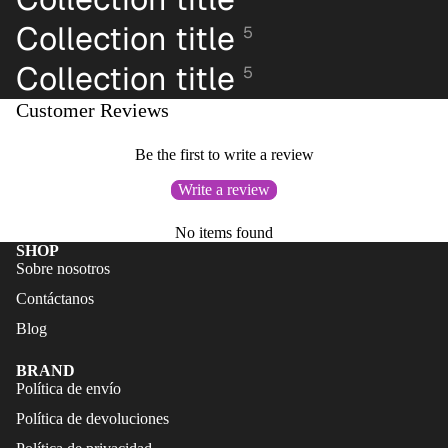
FALDAS
S
Collection title
5
TRAJES
CALZA
Collection title
DE
5
DO
BAÑO
Customer Reviews
ACCES
CALZA
ORIOS
DO
Be the first to write a review
ACCES
Write a review
ORIOS
No items found
SHOP
Sobre nosotros
Contáctanos
Blog
BRAND
Política de envío
Política de devoluciones