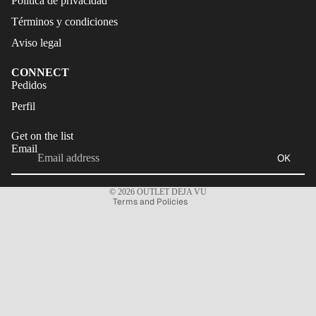
Política de privacidad
Términos y condiciones
Aviso legal
CONNECT
Refund policy
Pedidos
Privacy policy
Perfil
Terms of service
Get on the list
Shipping policy
Email
OK
Legal notice
Contact information
© 2026
OUTLET DEJA VU
Terms and Policies