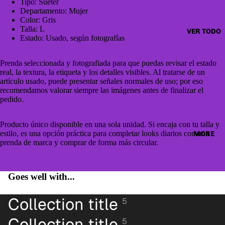
CAZAD
Tipo: Suéter
JUMPE
Departamento: Mujer
ORAS
RS &
Color: Gris
Talla: L
HOODI
VER TODO
OTHER
Estado: Usado, según fotografías
ES &
TOPS
SWEAT
BLUSA
Prenda seleccionada y fotografiada para que puedas revisar el estado
SHIRTS
real, la textura, la etiqueta y los detalles visibles. Al tratarse de un
S
artículo usado, puede presentar señales normales de uso; por eso
SWEAT
CAMIS
recomendamos valorar siempre las imágenes antes de finalizar el
ERS &
pedido.
ETAS
JUMPE
VESTID
RS
Producto único disponible en una sola unidad. Si encaja con tu talla y
OS
estilo, es una opción práctica para completar looks diarios con una
MORE
CAMIS
prenda de marca y comprar de forma más circular.
PANTAL
AS
ONES
CAMIS
Goes well with...
PANTAL
ETAS
ONES
PANTAL
Collection title
5
CORTO
ONES
S
Collection title
5
CORTO