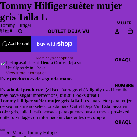
Tommy Hilfiger suéter mujer
gris Talla L
MUJER
Tommy Hilfiger
OUTLET DEJA VU
$16.00
Add to cart
More payment options
CHAQU
Pickup available at
Tienda Outlet Deja vu
ETAS Y
Usually ready in 1 hour
View store information
CAZAD
Este producto es de segunda mano.
ORAS
HOMBRE
Estado del producto:
🥈Used. Very good (A lightly used item that
HOODI
may have slight imperfections, but still looks great.)
ES &
Tommy Hilfiger suéter mujer gris talla L
es una suéter para mujer
de segunda mano seleccionada para Outlet Deja Vu. Esta pieza en
SWEAT
color gris, talla L está pensada para quienes buscan moda pre-loved,
SHIRTS
outlet o vintage con información clara antes de comprar.
CHAQU
SWEAT
ETAS Y
Marca: Tommy Hilfiger
ERS,